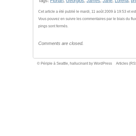
Tags:
Florian
,
Georgios
,
James
,
Jane
,
Lorena
,
ph
Cet article a été publié le mardi, 11 août 2009 à 19:53 et e
Vous pouvez en suivre les commentaires par le biais du flu
pings sont fermés.
Comments are closed.
© Périple à Seattle, hallucinant by
WordPress
Articles (RS