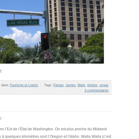
 »
es dans
Tourisme et Loisirs
Tags:
Florian
,
James
,
Mark
,
photos
,
vegas
3 commentaires
9
s l’Est de l’État de Washington. On est plus proche du Midwest
s à quelques kilomètres sont l’Oregon et l’Idaho. Walla Walla (c’est