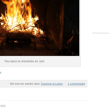
Feu dans la cheminée en Juin
 »
Voir tous les articles dans
Tourisme et Loisirs
1 commentaire
e
 2009