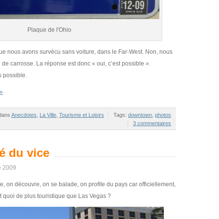
Plaque de l'Ohio
que nous avons survécu sans voiture, dans le Far-West. Non, nous
 de carrosse. La réponse est donc « oui, c’est possible ».
s possible.
 »
 dans
Anecdotes
,
La Ville
,
Tourisme et Loisirs
Tags:
downtown
,
photos
3 commentaires
té du vice
e 2009
, on découvre, on se balade, on profite du pays car officiellement,
et quoi de plus touristique que Las Vegas ?