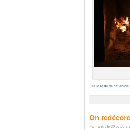
Lire le reste de cet article
On redécor
Par frankly le 30 octobre