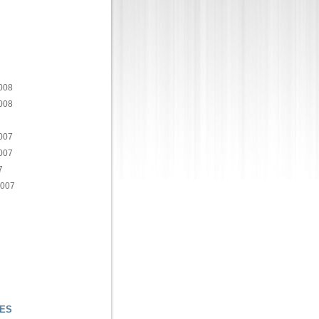
008
008
007
007
7
2007
ES