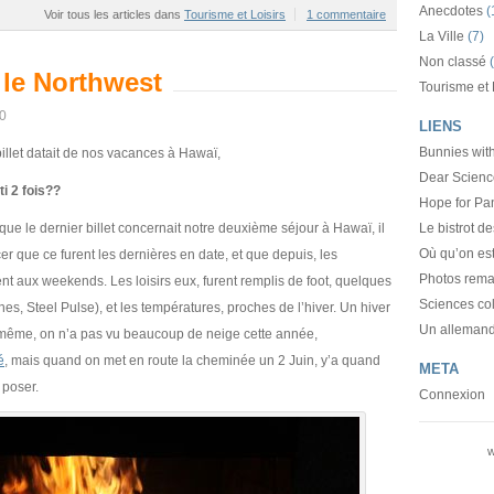
Anecdotes
(
Voir tous les articles dans
Tourisme et Loisirs
1 commentaire
La Ville
(7)
Non classé
(
 le Northwest
Tourisme et 
10
LIENS
Bunnies wit
illet datait de nos vacances à Hawaï,
Dear Scienc
ti 2 fois??
Hope for Pa
ue le dernier billet concernait notre deuxième séjour à Hawaï, il
Le bistrot 
Où qu’on es
r que ce furent les dernières en date, et que depuis, les
Photos rema
t aux weekends. Les loisirs eux, furent remplis de foot, quelques
Sciences co
s, Steel Pulse), et les températures, proches de l’hiver. Un hiver
Un allemand
même, on n’a pas vu beaucoup de neige cette année,
é
, mais quand on met en route la cheminée un 2 Juin, y’a quand
META
poser.
Connexion