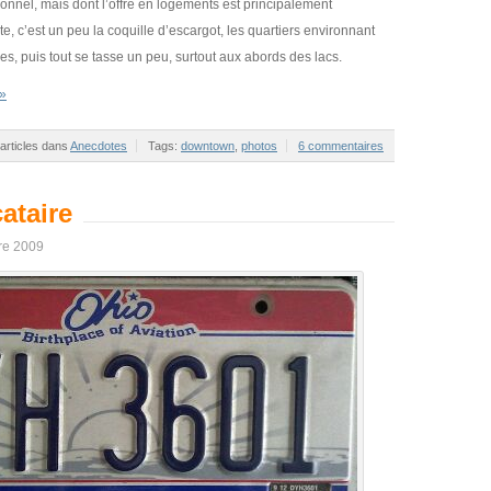
ionnel, mais dont l’offre en logements est principalement
, c’est un peu la coquille d’escargot, les quartiers environnant
s, puis tout se tasse un peu, surtout aux abords des lacs.
 »
 articles dans
Anecdotes
Tags:
downtown
,
photos
6 commentaires
ataire
bre 2009