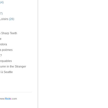
14)
7)
Loisirs
(26)
h Sharp Teeth
e
ndora
des poèmes
t?
rquables
lumn in the Stranger
 à Seattle
www.
flick
r
.com