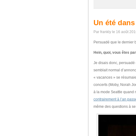
Un été dans
Par frankly le 16 août 20
Persuadé que le dernier b
Hein, quoi, vous êtes par
Je disais donc, persuadé q
semblait normal d’annonce
« vacances » se résumaien
concerts (Moby, Norah Jone
à la mode Seattle quand 
contrairement à l’an pass
même des questions à se 