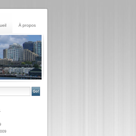
ueil
À propos
1
9
2009